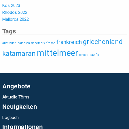
Kos 2023
Rhodos 2022
Mallorca 2022
Tags
griechenland
frankreich
australien
balearen
dänemark
france
mittelmeer
katamaran
ostsee
pazifik
Angebote
Aktuelle Törns
Neuigkeiten
Logbuch
Informationen